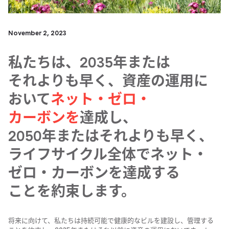
November 2, 2023
私たちは、​2035年または​
それよりも​早く、​資産の​運用に​
おいて
​ネット・ゼロ・
カーボンを
​達成し、​
2050年または​それよりも​早く、​
ライフサイクル全体で​ネット・
ゼロ・カーボンを​達成する​
ことを​約束します。
将来に​向けて、​私たちは​持続可能で​健康的な​ビルを​建設し、​管理する​