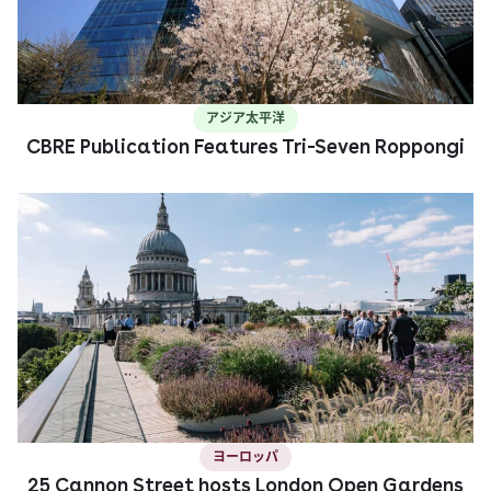
アジア太平洋
CBRE Publication Features Tri-Seven Roppongi
ヨーロッパ
25 Cannon Street hosts London Open Gardens