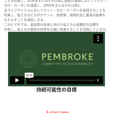
ことを​約束し、​2035年または​それ以前に​資産の​運用に​おいて​ネット・
ゼロ・カーボンを​達成し、​2050年または​それ以前に​
全ライフサイクルに​おいて​ネット・ゼロ・カーボンを​達成する​ことを​
約束し、​私たちの​ビルが​テナント、​投資家、​地域社会に​最高の​結果を​
もたら​す​ことを​保証します。​
この​ビデオでは、​低炭素の​未来に​向けた​私たちの​長期的な​目標を​
共有し、​私たちの​施設の​効率を​大幅に​改善する​ことを​目指しています。
持続可能性の​​目標
Latest news