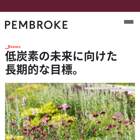
Skip
to
Mobile m
content
Pembroke
News
低炭素の​未来に​向けた​
長期的な​目標。​