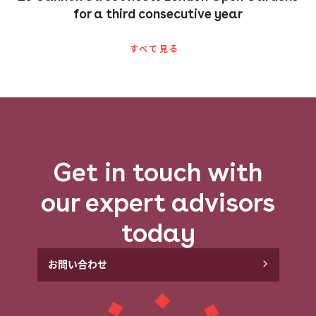
for a third consecutive year
すべて​見る​
Get in touch with
our expert advisors
today
お問い​合わせ