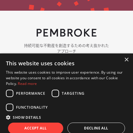
持続可能な​​不動産を​​創造する​​ための​​考え抜かれた​​
アプローチ
×
This website uses cookies
ペンブロークに​ついて
チーム紹介
This website uses cookies to improve user experience. By using our
ポートフォリオ
website you consent to all cookies in accordance with our Cookie
ニュース
Policy.
Read more
PERFORMANCE
TARGETING
お問い​合わせ
FUNCTIONALITY
© 著作権 2018 - 2026 Pembroke. 無断複写・転載を​禁じます.
プライバシーポリシー
クッキーポリシー
SHOW DETAILS
ウェブサイト Hex Digital
ACCEPT ALL
DECLINE ALL