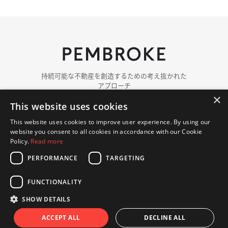
持続可能な​​不動産を​​創造する​​ための​​考え抜かれた​​
アプローチ
×
This website uses cookies
ペンブロークに​ついて
チーム紹介
This website uses cookies to improve user experience. By using our
ポートフォリオ
website you consent to all cookies in accordance with our Cookie
ニュース
Policy.
Read more
PERFORMANCE
TARGETING
お問い​合わせ
FUNCTIONALITY
© 著作権 2018 - 2026 Pembroke. 無断複写・転載を​禁じます.
プライバシーポリシー
クッキーポリシー
SHOW DETAILS
ウェブサイト Hex Digital
ACCEPT ALL
DECLINE ALL