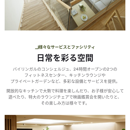
様々な​サービスと​ファシリティ
日常を​​彩る​​空間
バイリンガルの​​コンシェルジュ、​​24時間オープンの​​2つの​​
フィットネスセンター、​​キッチンラウンジや​​
プライベートガーデンなど、​​多彩な​​設備と​​サービスを​​提供。
開放的な​​キッチンで​​大勢で​​料理を​​楽しんだり、​​お子様が​​安心して​​
遊べたり、​​特大の​​ラウンジチェアで​​映画鑑賞会を​​開いたりと、​​
その​​楽しみ方は​​様々です。