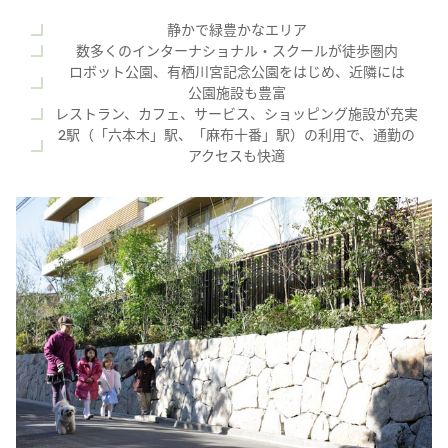
静かで​​緑豊かな​​エリア
数​多くの​​インターナショナル・スクールが​​徒歩圏内
ロボット公園、​​有栖川宮記念公園を​​は​じめ、​​近隣には​​
公園施設も​​豊富
レストラン、​​カフェ、​​サービス、​​ショッピング施設が​​充実
2駅​（​「六本木」駅、​​「麻布十番」​​駅）の​​利用で、​​通勤の​​
アクセスも​​快適