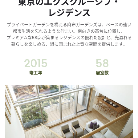
東京の​​エクスクルーシブ・
レジデンス
プライベートガーデンを​​構える​​麻布ガーデンズは、​​ペースの​​速い​​
都市生活を​​忘れるような​​佇まい。​​南向きの​​高台に​​位置し、​​
プレミアムな​​58邸が​​集まる​​レジデンスの​​優れた​​設計と、​​光溢れる​​
暮らしを​​楽しめる、​​緑に​​囲まれた​​上​質な​​空間を​​提供します。
2015
58
竣工年
居室数