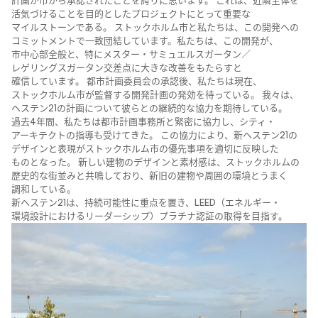
計画が​市から​承認された​ことを​誇りに​思います。​ これは、​近隣全体を​
活気づける​ことを​目的とした​プロジェクトに​とって​重要な​
マイルストーンである。​ ストックホルム市と​私たちは、​この​開発への​
コミットメントで​一致団結しています。​私たちは、​この​開発が、​
市中心部​全般と、​特に​メスター・サミュエルスガータン／
レゲリングスガータン交差点に​大きな​改善を​もたらすと​
確信しています。​ 都市計画委員会の​承認後、​私たちは​現在、​
ストックホルム市が​監督する​開発計画の​発効を​待っている。​ 我々は、​
ヘステン21の​計画に​ついて​彼らとの​継続的な​協力を​期待している。
過去4年間、​私たちは​都市計画事務所と​緊密に​協力し、​シティ・
アーキテクトの​指導も​受けてきた。​ この​協力に​より、​新ヘステン21の​
デザインと​表現が​ストックホルム市の​優先事項を​適切に​反映した​
ものとなった。​ 新しい​建物の​デザインと​素材感は、​ストックホルムの​
歴史的な​街並みと​共鳴しており、​新旧の​建物や​周囲の​環境とう​まく​
調和している。
新ヘステン21は、​持続可能性に​重点を​置き、​LEED​（エネルギー・
環境設計に​おける​リーダーシップ）​プラチナ認証の​取得を​目指す。