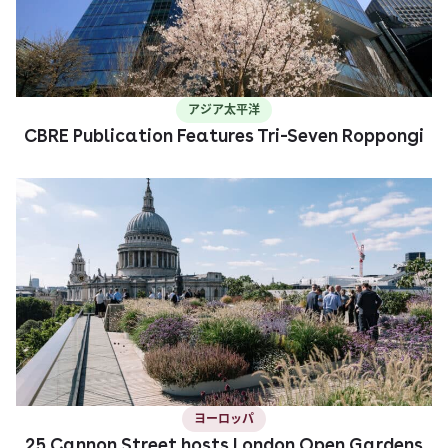
アジア太平洋
CBRE Publication Features Tri-Seven Roppongi
ヨーロッパ
25 Cannon Street hosts London Open Gardens