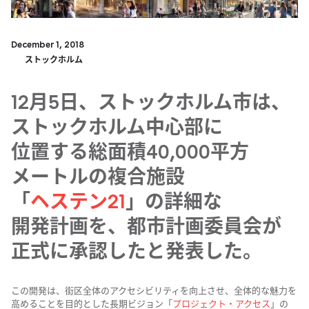
December 1, 2018
Regeringsgatan View
ストックホルム
12月​5日、​ストックホルム市は、​
ストックホルム中心部に​
位置する​総面積40,000平方​
メートルの​複合施設​
「
ヘステン21
」の​詳細な​
開発計画を、​都市計画委員会が​
正式に​承認したと​発表した。​
この​開発は、​街区全体の​アクセシビリティを​向上させ、​全体​的な​魅力を​
高める​ことを​目的とした​長期ビジョン​「
プロジェクト・アクセス
」の​