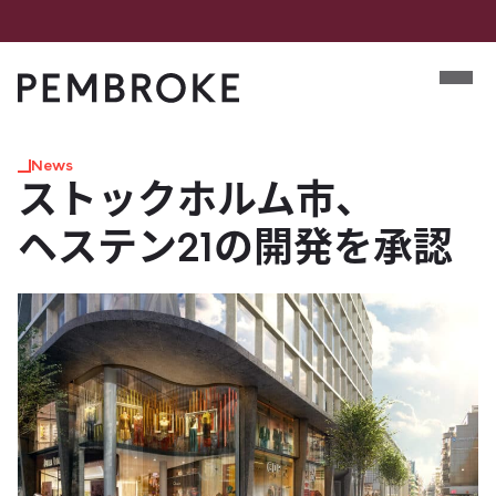
Skip
to
Mobile m
content
Pembroke
News
ストックホルム市、​
ヘステン21の​開発を​承認