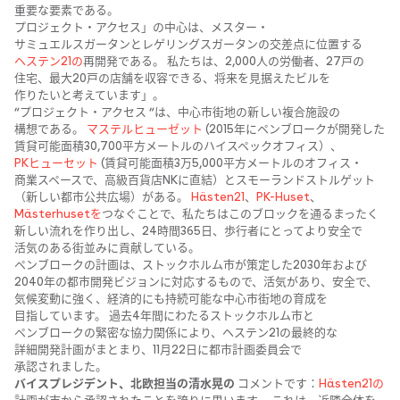
重要な​要素である。
プロジェクト・アクセス」の​中心は、​メスター・
サミュエルスガータンと​レゲリングスガータンの​交差点に​位置する
ヘステン21の
​再開発である。​ 私たちは、​2,000人の​労働者、​27戸の​
住宅、​最大20戸の​店舗を​収容できる、​将来を​見据えた​ビルを​
作りたいと​考えています」。
“プロジェクト・アクセス “は、​中心市街地の​新しい​複合施設の​
構想である。​
マステルヒューゼット
(2015年に​ペンブロークが​開発した​
賃貸可能面積30,700平方​メートルの​ハイスペックオフィス）、
PKヒューセット
(賃貸可能面積3万5,000平方​メートルの​オフィス・
商業スペースで、​高級百貨店NKに​直結）​と​スモーランドストルゲット​
（新しい​都市公共広場）が​ある。​
Hästen21
、
​PK-Huset
、
Mästerhusetを
​つなぐ​ことで、​私たちは​この​ブロックを​通る​まったく​
新しい​流れを​作り出し、​24時間365日、​歩行者に​とってより​安全で​
活気の​ある​街並みに​貢献している。
ペンブロークの​計画は、​ストックホルム市が​策定した​2030年および​
2040年の​都市開発ビジョンに​対応する​もので、​活気が​あり、​安全で、​
気候変動に​強く、​経済的にも​持続可能な​中心市街地の​育成を​
目指しています。​ 過去4年間に​わたる​ストックホルム市と​
ペンブロークの​緊密な​協力関係に​より、​ヘステン21の​最終的な​
詳細開発計画が​まと​まり、​11月22日に​都市計画委員会で​
承認されました。
バイスプレジデント、​北欧担当の​清水晃の​
コメントです：
Hästen21の