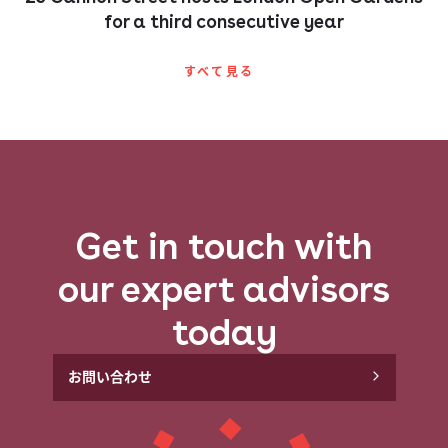
for a third consecutive year
すべて​見る​
Get in touch with
our expert advisors
today
お問い​合わせ