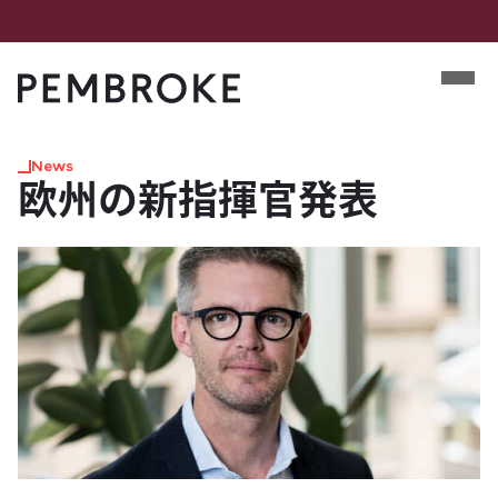
Skip
to
Mobile m
content
Pembroke
News
欧州の​新指揮官発表