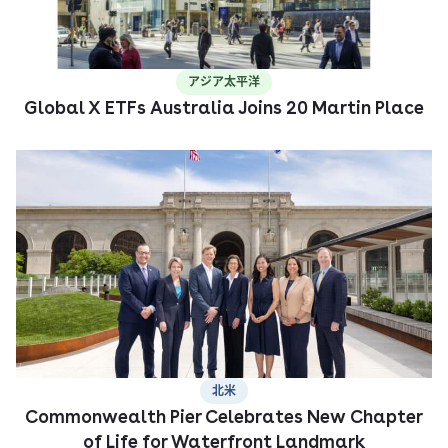
アジア太平洋
Global X ETFs Australia Joins 20 Martin Place
北米
Commonwealth Pier Celebrates New Chapter
of Life for Waterfront Landmark