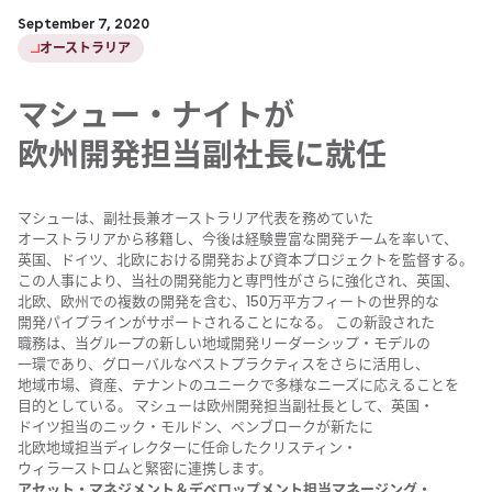
September 7, 2020
オーストラリア
マシュー・ナイトが​
欧州開発担当副社長に​就任
マシューは、​副社長兼オーストラリア代表を​務めて​いた​
オーストラリアから​移籍し、​今後は​経験豊富な​開発チームを​率いて、​
英国、​ドイツ、​北欧に​おける​開発および​資本プロジェクトを​監督する。
この​人事に​より、​当社の​開発能力と​専門性が​さらに​強化され、​英国、​
北欧、​欧州での​複数の​開発を​含む、​150万平方​フィートの​世界的な​
開発パイプラインが​サポートされる​ことになる。​ この​新設された​
職務は、​当グループの​新しい​地域開発リーダーシップ・モデルの​
一環であり、​グローバルな​ベストプラクティスを​さらに​活用し、​
地域市場、​資産、​テナントの​ユニークで​多様な​ニーズに​応える​ことを​
目的と​している。​ マシューは​欧州開発担当副社長と​して、​英国・
ドイツ担当の​ニック・モルドン、​ペンブロークが​新たに​
北欧地域担当ディレクターに​任命した​クリスティン・
ウィラーストロムと​緊密に​連携します。
アセット・マネジメント＆デベロップメント担当マネージング・