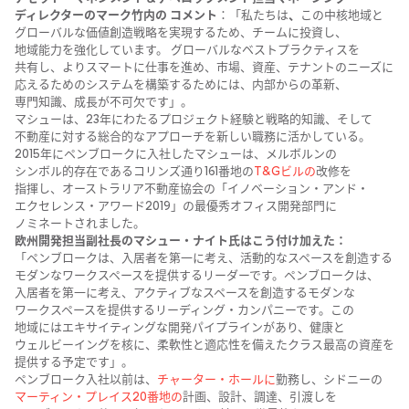
ディレクターの
​マーク竹内の​
コメント
：​「私たちは
、
​この​中核地域と​
グローバルな​価値創造戦略を​実現する​ため、​チームに​投資し、​
地域能力を​強化しています。​ グローバルな​ベストプラクティスを​
共有し、​より​スマートに​仕事を​進め、​市場、​資産、​テナントの​ニーズに​
応える​ための​システムを​構築する​ためには、​内部からの​革新、​
専門知識、​成長が​不可欠です」。
マシューは、​23年に​わたる​プロジェクト経験と​戦略的知識、​そして​
不動産に​対する​総合的な​アプローチを​新しい​職務に​活かしている。​
2015年に​ペンブロークに​入社した​マシューは、​メルボルンの​
シンボル的存在である​コリンズ通り161番地の
​T&Gビルの
​改修を​
指揮し、​オーストラリア不動産協会の​「イノベーション・アンド・
エクセレンス・アワード2019」の​最優秀オフィス開発部門に​
ノミネートされました。
欧州開発担当副社長の​マシュー・ナイト氏は​こう付け加えた​：
「ペンブロークは、​入居者を​第一に​考え、​活動的な​スペースを​創造する​
モダンな​ワークスペースを​提供する​リーダーです。​ペンブロークは、​
入居者を​第一に​考え、​アクティブな​スペースを​創造する​モダンな​
ワークスペースを​提供する​リーディング・カンパニーです。​この​
地域には​エキサイティングな​開発パイプラインが​あり、​健康と​
ウェルビーイングを​核に、​柔軟性と​適応性を​備えた​クラス最高の​資産を​
提供する​予定です」。
ペンブローク入社以前は、
​チャーター・ホールに
​勤務し、​シドニーの
マーティン・プレイス20番地の
​計画、​設計、​調達、​引渡しを​