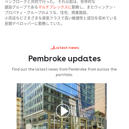
ペンブロークと​共同で​行った。​ それ以前は、​世界的な​
建設グループである
​マルチプレックスに
​勤務し、​また​ウィンテン・
プロパティ・グループのような、​住宅、​商業施設、​
小売店などさまざまな​資産クラスで​高い​敏捷性と​成功を​収めている​
民間デベロッパーに​勤務していた。
Latest news
Pembroke updates
Find out the latest news from Pembroke from across the
portfolio.