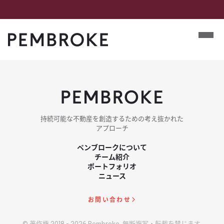
Skip
to
Mobile m
content
Pembroke
持続可能な​​不動産を​​創造する​​ための​​考え抜かれた​​
アプローチ
ペンブロークに​ついて
チーム紹介
ポートフォリオ
ニュース
お問い​合わせ
© 著作権 2018 - 2026 Pembroke. 無断複写・転載を​禁じます.