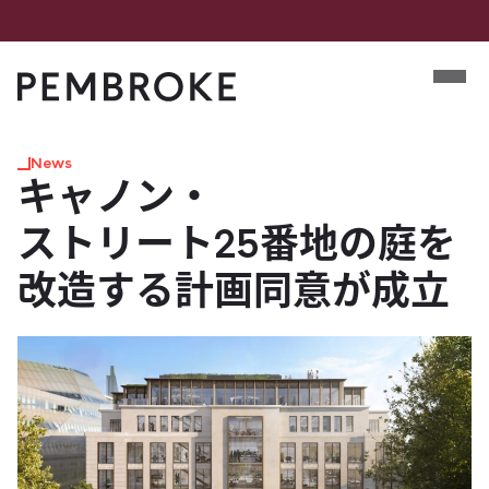
Skip
to
Mobile m
content
Pembroke
News
キャノン・
ストリート25番地の​庭を​
改造する​計画同意が​成立