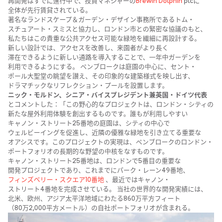
再開発は​すでに​進行中で、​投資マネジャーの
​Brewin Dolphin
plcに​
全体が​先行賃貸されている。
著名な​ランドスケープ＆ガーデン・デザイン事務所である​トム・
スチュアート・スミスと​協力し、​ロンドン市との​緊密な​協議のもと、​
私たちは​この​貴重な​公共アクセス可能な​緑地を​繊細に​再設計する。​
新しい​設計では、​アクセスを​改善し、​来園者が​より​長く​
滞在できるように​新しい​通路を​導入する​ことで、​一年中ガーデンを​
利用できるように​する。​ ペンブロークは​庭園の​中心に、​セント・
ポール大聖堂の​眺望を​讃え、​その​印象的な​建築様式を​映し出す、​
ドラマチックな​リフレクション・プールを​設置します。
ニック・モルドン、​シニア・バイスプレジデント兼英国・ドイツ代表
と​コメントした​：​「この​野心的な​プロジェクトは、​ロンドン・シティの​
新たな​屋外利用​体験を​創出する​ものです。​誰もが​利用しや​すい​
キャノン・ストリート25番地の​庭園は、​シティの​中心で​
ウェルビーイングを​促進し、​近隣の​優雅な​緑地を​引き立てる​重要な​
オアシスです。​この​プロジェクトの​実現は、​ペンブロークの​ロンドン・
ポートフォリオの​長期的な​野望の​中核を​なすものです。
キャノン・ストリート25番地は、​ロンドンで​5番目の​重要な​
開発プロジェクトであり、​これまでに​パーク・レーン49番地、
フィンズベリー・スクエア10番地
、​最近では​キャノン・
ストリート4番地を​完成させている。​ 当社の​世界的な​開発実績には、​
北米、​欧州、​アジア太平洋地域に​わたる​860万平方​フィート​
（80万2,000平方​メートル）の​自社ポートフォリオが​含まれる。