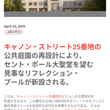
April 30, 2019
ロンドン
キャノン・ストリート25番地の
公共庭園の​再設計に​より、​
セント・ポール大聖堂を​望む​
見事な​リフレクション・
プールが​新設される。
これは、
​キャノン・ストリート25番地の
​ビジョンの​主要部分を​
形成する​もので、​この​著名な​立地に​168,000平方​フィートの​オフィスと​
複合用途スペースの​包括的な​近代化を​実現する​ものである。​ ビルの​