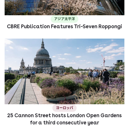
アジア太平洋
CBRE Publication Features Tri-Seven Roppongi
ヨーロッパ
25 Cannon Street hosts London Open Gardens
for a third consecutive year