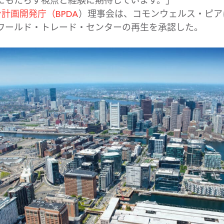
もたらす視点と​経験に​期待しています。
ン計画開発庁​（BPDA
）​理事会は、​コモンウェルス・ピアに
ールド・トレード・​センターの​再生を​承認した。