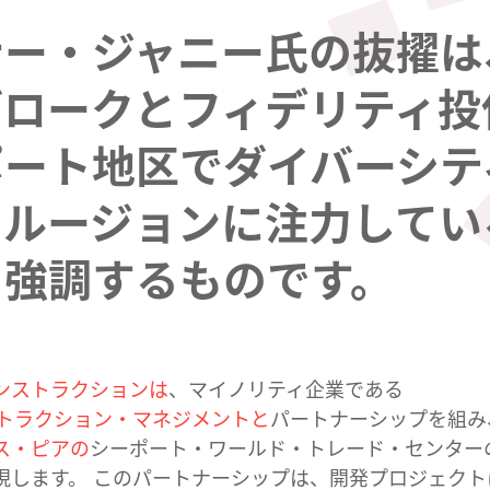
ー・ジャニー氏の​抜擢は、
ロークと​フィデリティ投
ート地区で​ダイバーシテ
ルージョンに​注力している
​強調する​ものです。
コンストラクションは
、​マイノリティ企業である
ストラクション・マネジメントと
​パートナーシップを​組み
ス・ピアの
​シーポート・ワールド・トレード・​センターの
現します。​ この​パートナーシップは、​開発プロジェクトに