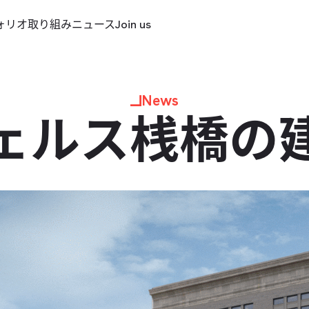
ォリオ
取り組み
ニュース
Join us
News
ェルス桟橋の​建