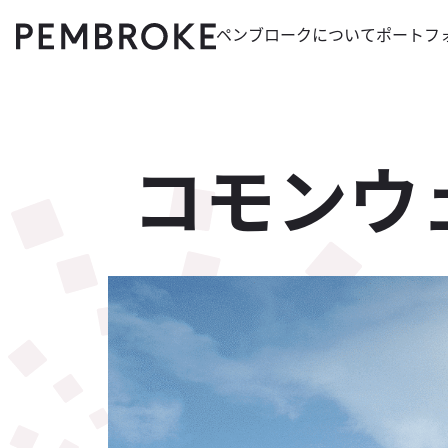
ペンブロークに​ついて​
ポートフ
Skip
Pembroke
to
content
コモンウ