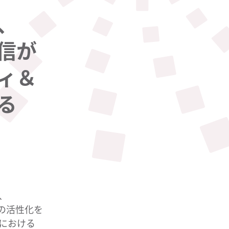
​
信が​
ィ＆
​
、
​活性化を​
​おける​