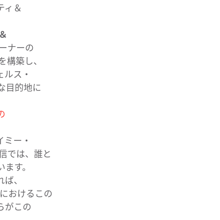
ティ＆
＆
ーナーの​
を​構築し、​
ウェルス・
​目的地に​
の
イミー・
では、​誰と​
います。​
れば、​
​おける​この​
が​この​