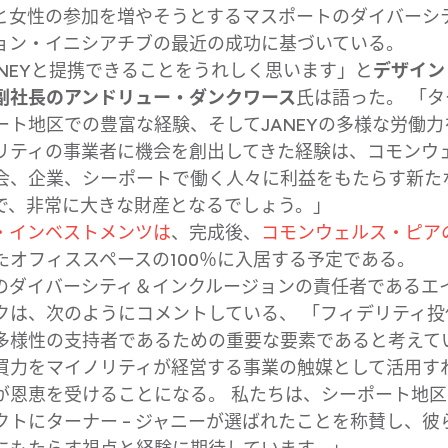
​女性の​参加を​増や​そうとする​マスポートの​ダイバーシ
ン・イニシアチブの​最近の​成功に​基づいている。
NEYと​提携できる​ことを​うれしく​思います」と
​デザイン
副社長の​アンドリュー・ダンクワース
氏は​語った。​
タ
ト地区での​豊富な​経験、​そして​JANEYの​多様な​労働力
リティの​事業者に​機会を​創出してきた​経験は、​コモン
、​企業、​シーポートで​働く​人々に​利益を​もたらす新たな
で、​非常に​大きな​財産と​なるでしょう。
・インベストメンツは
、​完成後、
​コモンウェルス・ピア
​オフィススペースの​100％に​入居する​予定である。
​ダイバーシティ＆インクルージョンの​責任者である​エ
は、​次のように​コメントしている、​
フィデリティ投信
多様性の​支持者である​ための​重要な​要素であると​考えて
買力を​マイノリティが​経営する​事業の​触媒と​して​活用す
​恩恵を​受ける​ことになる。​ 私たちは、​シーポート地区に
に​ターナー – ジャニーが​選ばれた​ことを​称賛し、​彼ら