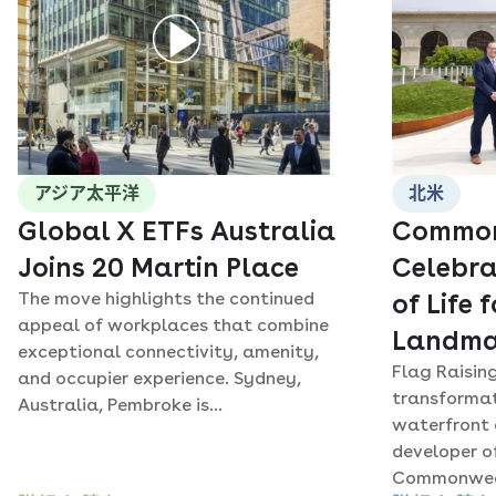
アジア太平洋
北米
Global X ETFs Australia
Common
Joins 20 Martin Place
Celebra
The move highlights the continued
of Life 
appeal of workplaces that combine
Landma
exceptional connectivity, amenity,
Flag Raisin
and occupier experience. Sydney,
transformat
Australia, Pembroke is...
waterfront 
developer of
Commonwealt