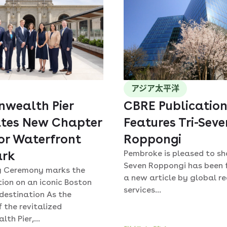
アジア太平洋
wealth Pier
CBRE Publicatio
tes New Chapter
Features Tri-Seve
for Waterfront
Roppongi
rk
Pembroke is pleased to sha
Seven Roppongi has been 
g Ceremony marks the
a new article by global r
ion on an iconic Boston
services...
destination As the
 the revitalized
h Pier,...