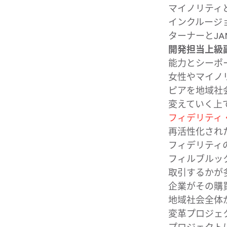
マイノリティと
インクルージョ
ターナーと​JA
開発担当上級
能力と​シーポー
女性や​マイノ
ピアを​地域社会
変えていく​上
フィデリティ
再活性化された
フィデリティの
フィルブルック
取引するかが​
企業が​その​購
地域社会全体が
変革プロジェクト