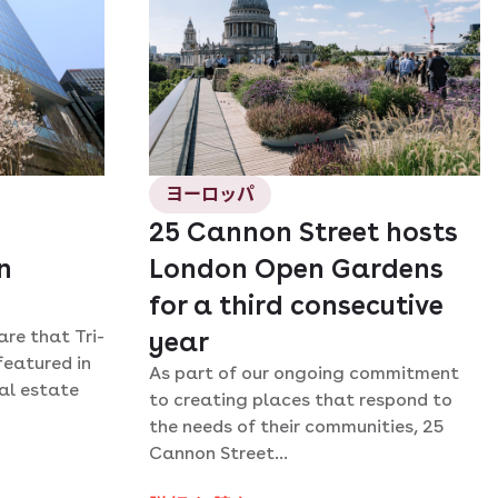
ヨーロッパ
n
25 Cannon Street hosts
n
London Open Gardens
for a third consecutive
re that Tri-
year
featured in
As part of our ongoing commitment
eal estate
to creating places that respond to
the needs of their communities, 25
Cannon Street...