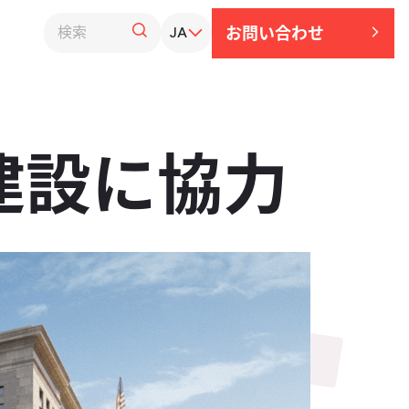
お問い​合わせ
JA
設に​協力